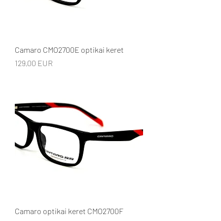
Camaro CMO2700E optikai keret
Ár
129,00 EUR
Camaro optikai keret CMO2700F