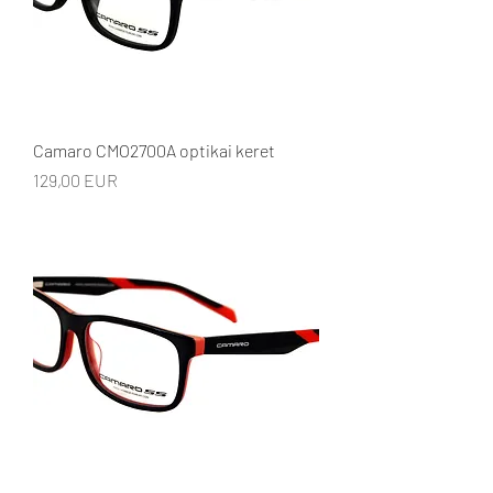
Camaro CMO2700A optikai keret
Ár
129,00 EUR